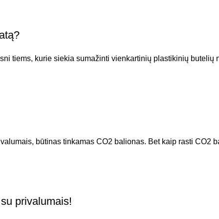
ratą?
i tiems, kurie siekia sumažinti vienkartinių plastikinių butelių
alumais, būtinas tinkamas CO2 balionas. Bet kaip rasti CO2 ba
su privalumais!