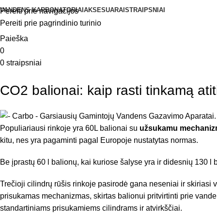
VANDENS KARBONATORIAI
AKSESUARAI
STRAIPSNIAI
Pereiti prie navigacijos
Pereiti prie pagrindinio turinio
Paieška
0
0
straipsniai
CO2 balionai: kaip rasti tinkamą ati
Populiariausi rinkoje yra 60L balionai su
užsukamu mechani
kitu, nes yra pagaminti pagal Europoje nustatytas normas.
Be įprastų 60 l balionų, kai kuriose šalyse yra ir didesnių 130
Trečioji cilindrų rūšis rinkoje pasirodė gana neseniai ir skiri
prisukamas mechanizmas, skirtas balionui pritvirtinti prie vande
standartiniams prisukamiems cilindrams ir atvirkščiai.