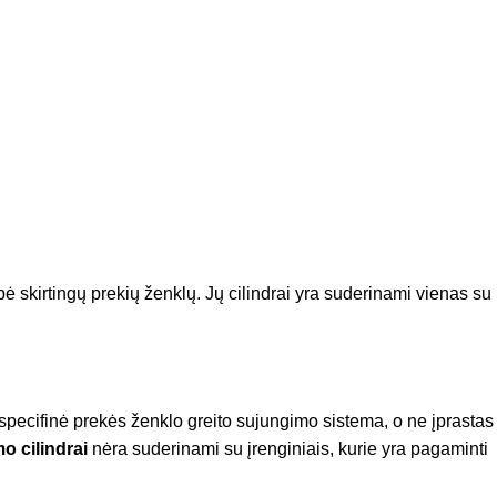
ybė skirtingų prekių ženklų. Jų cilindrai yra suderinami vienas su
 specifinė prekės ženklo greito sujungimo sistema, o ne įprastas
o cilindrai
nėra suderinami su įrenginiais, kurie yra pagaminti