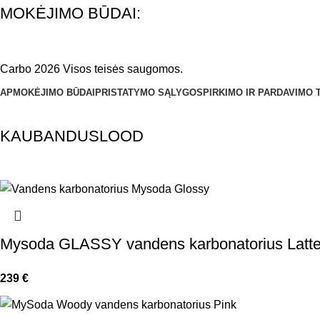
MOKĖJIMO BŪDAI:
Carbo 2026 Visos teisės saugomos.
APMOKĖJIMO BŪDAI
PRISTATYMO SĄLYGOS
PIRKIMO IR PARDAVIMO 
KAUBANDUSLOOD
Mysoda GLASSY vandens karbonatorius Latt
239
€