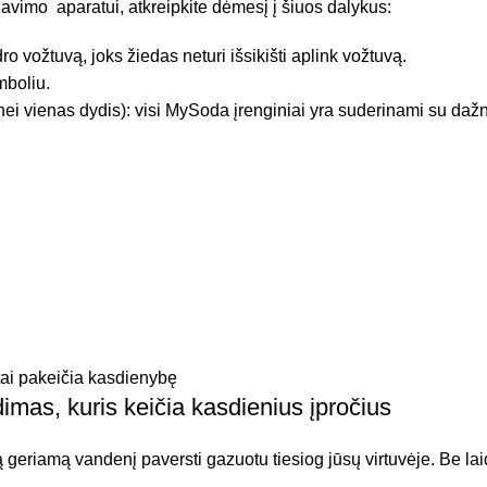
vimo aparatui, atkreipkite dėmesį į šiuos dalykus:
ro vožtuvą, joks žiedas neturi išsikišti aplink vožtuvą.
mboliu.
nei vienas dydis): visi MySoda įrenginiai yra suderinami su daž
mas, kuris keičia kasdienius įpročius
 geriamą vandenį paversti gazuotu tiesiog jūsų virtuvėje. Be lai