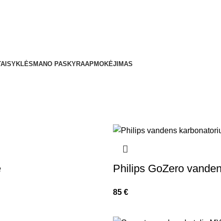
TAISYKLĖS
MANO PASKYRA
APMOKĖJIMAS
e
Philips GoZero vanden
85
€