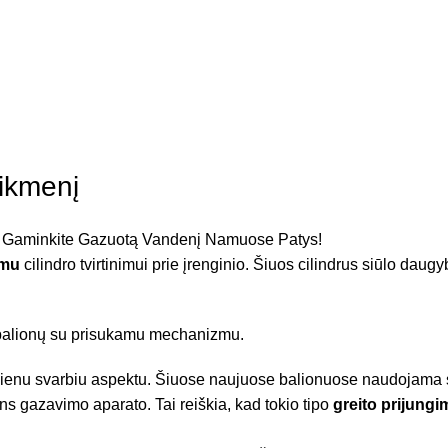
tikmenį
zmu
cilindro tvirtinimui prie įrenginio. Šiuos cilindrus siūlo daug
 l balionų su prisukamu mechanizmu.
asi vienu svarbiu aspektu. Šiuose naujuose balionuose naudojama
ns gazavimo aparato. Tai reiškia, kad tokio tipo
greito prijungim