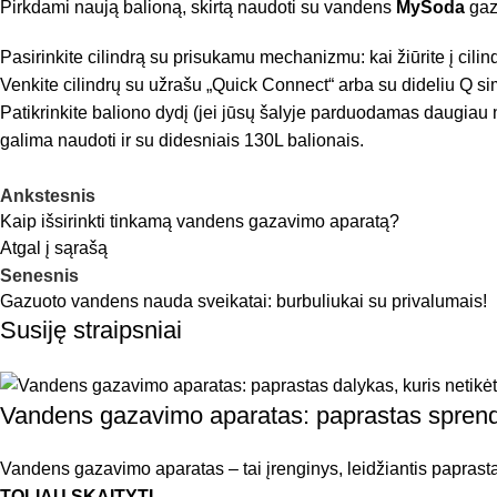
Pirkdami naują balioną, skirtą naudoti su vandens
MySoda
gaza
Pasirinkite cilindrą su prisukamu mechanizmu: kai žiūrite į cilind
Venkite cilindrų su užrašu „Quick Connect“ arba su dideliu Q si
Patikrinkite baliono dydį (jei jūsų šalyje parduodamas daugiau 
galima naudoti ir su didesniais 130L balionais.
Ankstesnis
Kaip išsirinkti tinkamą vandens gazavimo aparatą?
Atgal į sąrašą
Senesnis
Gazuoto vandens nauda sveikatai: burbuliukai su privalumais!
Susiję straipsniai
Vandens gazavimo aparatas: paprastas sprendi
Vandens gazavimo aparatas – tai įrenginys, leidžiantis paprastą
TOLIAU SKAITYTI