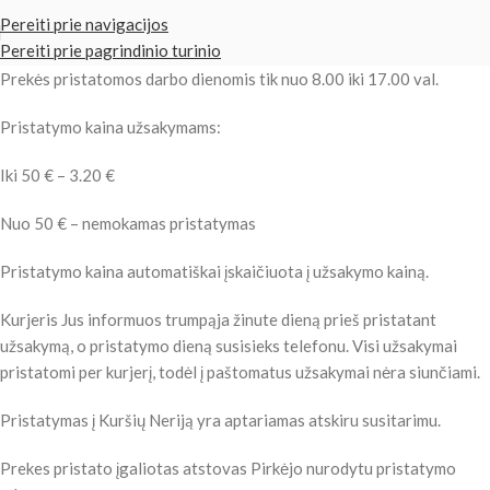
Pereiti prie navigacijos
Pereiti prie pagrindinio turinio
Prekės pristatomos darbo dienomis tik nuo 8.00 iki 17.00 val.
Pristatymo kaina užsakymams:
Iki 50 € – 3.20 €
Nuo 50 € – nemokamas pristatymas
Pristatymo kaina automatiškai įskaičiuota į užsakymo kainą.
Kurjeris Jus informuos trumpąja žinute dieną prieš pristatant
užsakymą, o pristatymo dieną susisieks telefonu. Visi užsakymai
pristatomi per kurjerį, todėl į paštomatus užsakymai nėra siunčiami.
Pristatymas į Kuršių Neriją yra aptariamas atskiru susitarimu.
Prekes pristato įgaliotas atstovas Pirkėjo nurodytu pristatymo