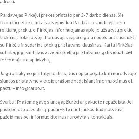
adresu.
Pardavėjas Pirkėjui prekes pristato per 2-7 darbo dienas. Šie
terminai netaikomi tais atvejais, kai Pardavėjo sandėlyje nėra
reikiamų prekių, o Pirkėjas informuojamas apie jo užsakytų prekių
trūkumą. Tokiu atveju Pardavėjas įsipareigoja nedelsiant susisiekti
su Pirkėju ir suderinti prekių pristatymo klausimus. Kartu Pirkėjas
sutinka, jog išimtinais atvejais prekių pristatymas gali vėluoti dėl
force majeure aplinkybių.
Jeigu užsakymo pristatymo dieną Jus neplanuojate būti nurodytoje
siuntos pristatymo vietoje prašome nedelsiant informuoti mus el.
paštu – info@carbo.lt.
Svarbu! Prašome gavę siuntą apžiūrėti ar pakuotė nepažeista. Jei
pastebėjote pažeidimą, padarykite nuotraukas, kad matytusi
pažeidimas bei informuokite mus nurodytais kontaktais.