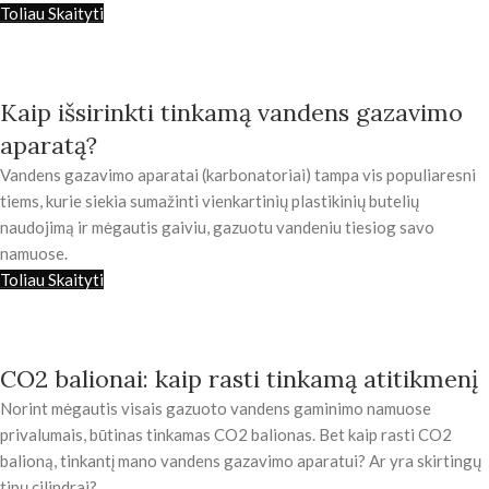
Toliau Skaityti
Kaip išsirinkti tinkamą vandens gazavimo
aparatą?
Vandens gazavimo aparatai (karbonatoriai) tampa vis populiaresni
tiems, kurie siekia sumažinti vienkartinių plastikinių butelių
naudojimą ir mėgautis gaiviu, gazuotu vandeniu tiesiog savo
namuose.
Toliau Skaityti
CO2 balionai: kaip rasti tinkamą atitikmenį
Norint mėgautis visais gazuoto vandens gaminimo namuose
privalumais, būtinas tinkamas CO2 balionas. Bet kaip rasti CO2
balioną, tinkantį mano vandens gazavimo aparatui? Ar yra skirtingų
tipų cilindrai?