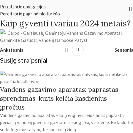
Pereiti prie navigacijos
Pereiti prie pagrindinio turinio
Kaip gyventi tvariau 2024 metais?
Ankstesnis
Senesnis
Susiję straipsniai
Vandens gazavimo aparatas: paprastas
sprendimas, kuris keičia kasdienius
įpročius
Vandens gazavimo aparatas – tai įrenginys, leidžiantis paprastą
geriamą vandenį paversti gazuotu tiesiog jūsų virtuvėje. Be laidų, be
sudėtingų nustatymų, be specialių žinių.