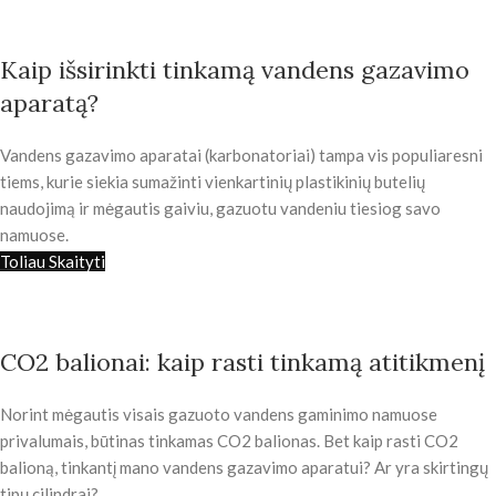
Kaip išsirinkti tinkamą vandens gazavimo
aparatą?
Vandens gazavimo aparatai (karbonatoriai) tampa vis populiaresni
tiems, kurie siekia sumažinti vienkartinių plastikinių butelių
naudojimą ir mėgautis gaiviu, gazuotu vandeniu tiesiog savo
namuose.
Toliau Skaityti
CO2 balionai: kaip rasti tinkamą atitikmenį
Norint mėgautis visais gazuoto vandens gaminimo namuose
privalumais, būtinas tinkamas CO2 balionas. Bet kaip rasti CO2
balioną, tinkantį mano vandens gazavimo aparatui? Ar yra skirtingų
tipų cilindrai?