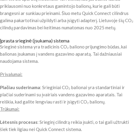
priklausomi nuo konkretaus gamintojo balionų, kurie gali būti
brangesni ar sunkiau prieinami. Šiuo metu Quick Connect cilindrus
galima pakartotinai užpildyti arba įsigyti adapterį. Lietuvoje šių CO₂
cilindų pardavimas bei keitimas numatomas nuo 2025 metų.
Įprasta srieginė (įsukama) sistema
Srieginė sistema yra tradicinis CO₂ baliono prijungimo būdas, kai
balionas įsukamas į vandens gazavimo aparatą. Tai dažniausiai
naudojama sistema.
Privalumai:
Plačiau suderinama
: Srieginiai CO₂ balionai yra standartiniai ir
plačiai suderinami su įvairiais vandens gazavimo aparatais. Tai
reiškia, kad galite lengviau rasti ir įsigyti CO₂ balionų.
Trūkumai:
Lėtesnis procesas
: Srieginį cilindrą reikia įsukti, o tai gali užtrukti
šiek tiek ilgiau nei Quick Connect sistema.