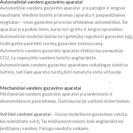
Automatiniai vandens gazavimo aparatai
Automatiniai vandens gazavimo aparatai yra patogūs ir lengvai
naudojami. Vandens butelis įstatomas į aparatą ir paspaudžiamas
mygtukas – visas gazavimo procesas atliekamas automatiškai. Šie
aparatai yra puikūs tiems, kurie nori greito ir lengvo sprendimo.
Automatiniai modeliai dažnai turi galimybę reguliuoti gazavimo lygį,
todėl galite pasirinkti norimą gazavimo intensyvumą.
Automatinis vandens gazavimo aparatas efektyviau panaudoja
CO2, t.y. neperpildo vandens butelio angliarūkšte.
Automatiniams vandens gazavimo aparatams reikalingas elektros
šaltinis, tad šiam aparatui turėtų būti numatyta vieta virtuvėje.
Mechaniniai vandens gazavimo aparatai
Mechaniniai vandens gazavimo aparatai yra lankstesnis ir
ekonomiškesnis pasirinkimas. Dažniausiai jie valdomi dviem būdais:
Svirtimi valdomi aparatai
– šiuose modeliuose gazavimas vyksta,
kai nuleidžiate svirtį. Tai leidžia kontroliuoti, kiek angliarūkšties
įleidžiama į vandenį. Patogu naudotis vaikams.