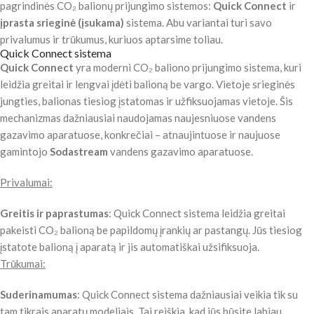
pagrindinės CO₂ balionų prijungimo sistemos:
Quick Connect
ir
įprasta srieginė (įsukama)
sistema. Abu variantai turi savo
privalumus ir trūkumus, kuriuos aptarsime toliau.
Quick Connect sistema
Quick Connect
yra moderni CO₂ baliono prijungimo sistema, kuri
leidžia greitai ir lengvai įdėti balioną be vargo. Vietoje srieginės
jungties, balionas tiesiog įstatomas ir užfiksuojamas vietoje. Šis
mechanizmas dažniausiai naudojamas naujesniuose vandens
gazavimo aparatuose, konkrečiai – atnaujintuose ir naujuose
gamintojo
Sodastream
vandens gazavimo aparatuose.
Privalumai:
Greitis ir paprastumas
: Quick Connect sistema leidžia greitai
pakeisti CO₂ balioną be papildomų įrankių ar pastangų. Jūs tiesiog
įstatote balioną į aparatą ir jis automatiškai užsifiksuoja.
Trūkumai:
Suderinamumas
: Quick Connect sistema dažniausiai veikia tik su
tam tikrais aparatų modeliais. Tai reiškia, kad jūs būsite labiau