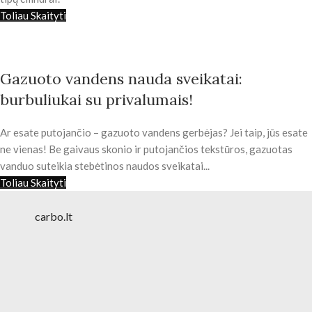
Toliau Skaityti
Gazuoto vandens nauda sveikatai:
burbuliukai su privalumais!
Ar esate putojančio – gazuoto vandens gerbėjas? Jei taip, jūs esate
ne vienas! Be gaivaus skonio ir putojančios tekstūros, gazuotas
vanduo suteikia stebėtinos naudos sveikatai...
Toliau Skaityti
carbo.lt