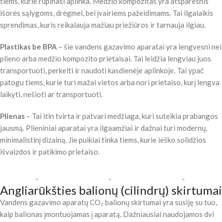
tiems, kurie rūpinasi aplinka. Medžio kompozitas yra atsparesnis
išorės sąlygoms, drėgmei, bei įvairiems pažeidimams. Tai ilgalaikis
sprendimas, kuris reikalauja mažiau priežiūros ir tarnauja ilgiau.
Plastikas be BPA
– šie vandens gazavimo aparatai yra lengvesni nei
plieno arba medžio kompozito prietaisai. Tai leidžia lengviau juos
transportuoti, perkelti ir naudoti kasdienėje aplinkoje. Tai ypač
patogu tiems, kurie turi mažai vietos arba nori prietaiso, kurį lengva
laikyti, nešioti ar transportuoti.
Plienas
– Tai itin tvirta ir patvari medžiaga, kuri suteikia prabangos
jausmą. Plieniniai aparatai yra ilgaamžiai ir dažnai turi modernų,
minimalistinį dizainą. Jie puikiai tinka tiems, kurie ieško solidžios
išvaizdos ir patikimo prietaiso.
Angliarūkšties balionų (cilindrų) skirtumai
Vandens gazavimo aparatų CO₂ balionų skirtumai yra susiję su tuo,
kaip balionas įmontuojamas į aparatą. Dažniausiai naudojamos dvi