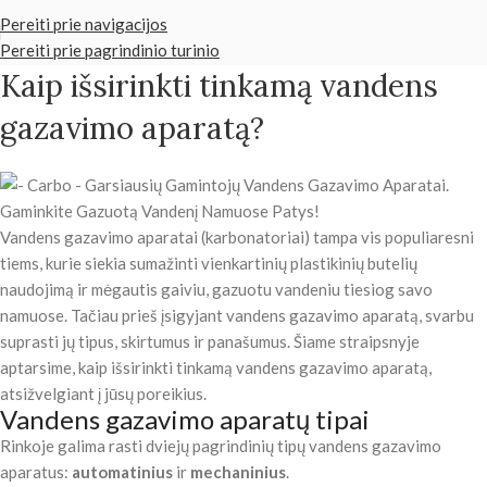
Pereiti prie navigacijos
Pereiti prie pagrindinio turinio
Kaip išsirinkti tinkamą vandens
gazavimo aparatą?
Vandens gazavimo aparatai (karbonatoriai) tampa vis populiaresni
tiems, kurie siekia sumažinti vienkartinių plastikinių butelių
naudojimą ir mėgautis gaiviu, gazuotu vandeniu tiesiog savo
namuose. Tačiau prieš įsigyjant vandens gazavimo aparatą, svarbu
suprasti jų tipus, skirtumus ir panašumus. Šiame straipsnyje
aptarsime, kaip išsirinkti tinkamą vandens gazavimo aparatą,
atsižvelgiant į jūsų poreikius.
Vandens gazavimo aparatų tipai
Rinkoje galima rasti dviejų pagrindinių tipų vandens gazavimo
aparatus:
automatinius
ir
mechaninius
.