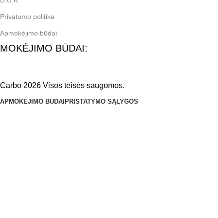
D.U.K.
Privatumo politika
Apmokėjimo būdai
MOKĖJIMO BŪDAI:
Carbo 2026 Visos teisės saugomos.
APMOKĖJIMO BŪDAI
PRISTATYMO SĄLYGOS
PIRKIMO IR PARDAVIMO TAISYKLĖS
MANO PASKYRA
APMOKĖJIMAS
Meniu
Pageidavimų sąrašas
Mano paskyra
Paieška
Pradėkite rašyti, kad pamatytumėte ieškomus produktus.
Krepšelis