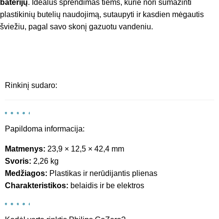
baterijų
. Idealus sprendimas tiems, kurie nori sumažinti
plastikinių butelių naudojimą, sutaupyti ir kasdien mėgautis
šviežiu, pagal savo skonį gazuotu vandeniu.
Rinkinį sudaro:
Papildoma informacija:
Matmenys:
23,9 × 12,5 × 42,4 mm
Svoris:
2,26 kg
Medžiagos:
Plastikas ir nerūdijantis plienas
Charakteristikos:
belaidis ir be elektros