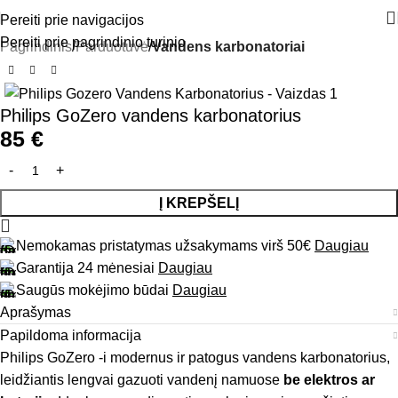
Pereiti prie navigacijos
Pereiti prie pagrindinio turinio
Pagrindinis
Parduotuvė
Vandens karbonatoriai
Philips GoZero vandens karbonatorius
85
€
Į KREPŠELĮ
Nemokamas pristatymas užsakymams virš 50€
Daugiau
Garantija 24 mėnesiai
Daugiau
Saugūs mokėjimo būdai
Daugiau
Aprašymas
Papildoma informacija
Philips GoZero -i modernus ir patogus vandens karbonatorius,
leidžiantis lengvai gazuoti vandenį namuose
be elektros ar