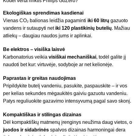
Kodėl verta rinktis Philips GoZero?
Ekologiškas sprendimas kasdienai
Vienas CO₂ balionas leidžia pagaminti
iki 60 litrų
gazuoto
vandens ir sutaupyti net
iki 120 plastikinių butelių
. Mažiau
atliekų – daugiau naudos jums ir aplinkai.
Be elektros – visiška laisvė
Karbonatorius veikia
visiškai mechaniškai
, todėl galite jį
naudoti bet kur: virtuvėje, sodyboje ar net kelionėje.
Paprastas ir greitas naudojimas
Pripildykite butelį vandeniu, pasukite, paspauskite – ir vos
per kelias sekundes mėgaukitės gaiviu gazuotu vandeniu.
Patys reguliuokite gazavimo intensyvumą pagal savo skonį.
Kompaktiškas ir stilingas dizainas
Dėl kompaktiškų matmenų įrenginys neužima daug vietos, o
juodos ir sidabrinės
spalvos dizainas harmoningai dera