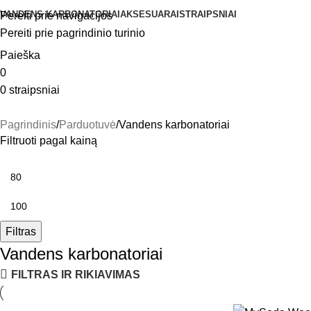
VANDENS KARBONATORIAI
AKSESUARAI
STRAIPSNIAI
Pereiti prie navigacijos
Pereiti prie pagrindinio turinio
Paieška
0
0
straipsniai
Pagrindinis
Parduotuvė
Vandens karbonatoriai
Filtruoti pagal kainą
Filtras
Vandens karbonatoriai
FILTRAS IR RIKIAVIMAS