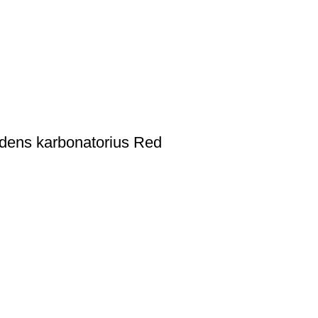
dens karbonatorius Red
ns karbonatorius White