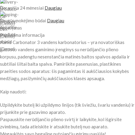
Garantija 24 mėnesiai
Daugiau
Saugūs mokėjimo būdai
Daugiau
Aprašymas
Papildoma informacija
Aarke Carbonator 3 vandens karbonatorius – yra novatoriškas
gazuoto vandens gaminimo įrenginys su nerūdijančio plieno
korpusu, padengtu nesenstančia matinės baltos spalvos apdaila ir
subtiliai šiltai balta spalva. Pamirškite pasenusias, plastikines
praeities sodos aparatus: šis pagamintas iš aukščiausios kokybės
medžiagų, pasižyminčių aukščiausios klasės apsauga.
Kaip naudoti:
Užpildykite butelį iki užpildymo linijos (tik šviežiu, švariu vandeniu) ir
prijunkite prie gazavimo aparato.
Paspauskite nerūdijančio plieno svirtį ir laikykite, kol išgirsite
zvimbimą, tada atleiskite ir atsukite butelį nuo aparato.
Mėgaukitės savo begaline putojančių gėrimų pasiūla!