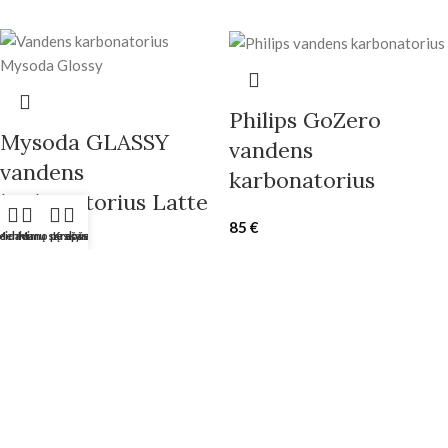
Philips GoZero
Mysoda GLASSY
vandens
vandens
karbonatorius
karbonatorius Latte
85
€
eidavimų sąrašas
Meniu
Mano paskyra
Krepšelis
239
€
MySoda Woody
Gazuoto vandens
vandens
butelis MYSODA