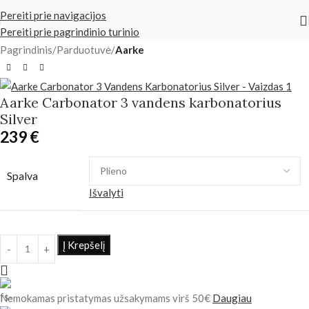
Pereiti prie navigacijos
Pereiti prie pagrindinio turinio
Pagrindinis
Parduotuvė
Aarke
Aarke Carbonator 3 vandens karbonatorius
Silver
239
€
Spalva
Išvalyti
Į Krepšelį
Nemokamas pristatymas užsakymams virš 50€
Daugiau