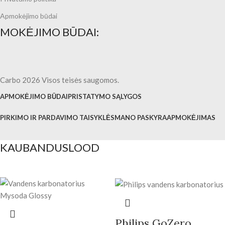
Apmokėjimo būdai
MOKĖJIMO BŪDAI:
Carbo 2026 Visos teisės saugomos.
APMOKĖJIMO BŪDAI
PRISTATYMO SĄLYGOS
PIRKIMO IR PARDAVIMO TAISYKLĖS
MANO PASKYRA
APMOKĖJIMAS
KAUBANDUSLOOD
Philips GoZero