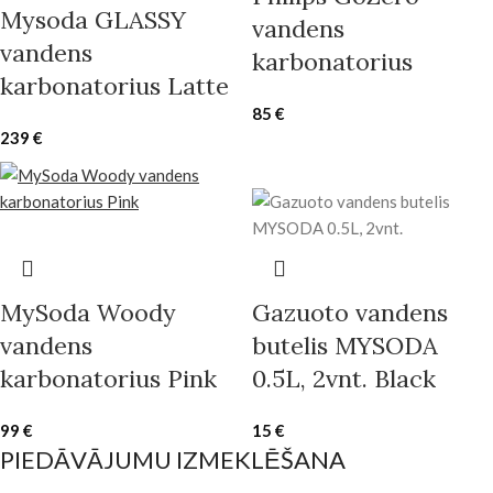
Mysoda GLASSY
vandens
vandens
karbonatorius
karbonatorius Latte
85
€
239
€
MySoda Woody
Gazuoto vandens
vandens
butelis MYSODA
karbonatorius Pink
0.5L, 2vnt. Black
99
€
15
€
PIEDĀVĀJUMU IZMEKLĒŠANA