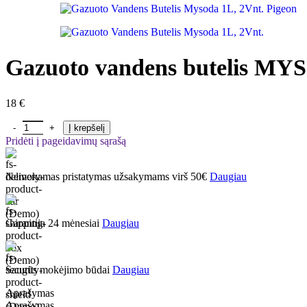
Gazuoto vandens butelis MYS
18
€
Į krepšelį
Pridėti į pageidavimų sąrašą
Nemokamas pristatymas užsakymams virš 50€
Daugiau
Garantija 24 mėnesiai
Daugiau
Saugūs mokėjimo būdai
Daugiau
Aprašymas
Aprašymas