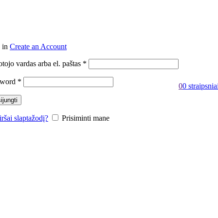
 in
Create an Account
otojo vardas arba el. paštas
*
sword
*
0
0
straipsnia
ijungti
ršai slaptažodį?
Prisiminti mane