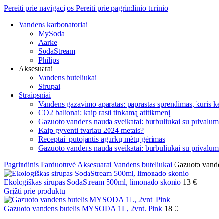
Pereiti prie navigacijos
Pereiti prie pagrindinio turinio
Vandens karbonatoriai
MySoda
Aarke
SodaStream
Philips
Aksesuarai
Vandens buteliukai
Sirupai
Straipsniai
Vandens gazavimo aparatas: paprastas sprendimas, kuris ke
CO2 balionai: kaip rasti tinkamą atitikmenį
Gazuoto vandens nauda sveikatai: burbuliukai su privalum
Kaip gyventi tvariau 2024 metais?
Receptai: putojantis agurkų mėtų gėrimas
Gazuoto vandens nauda sveikatai: burbuliukai su privalum
Pagrindinis
Parduotuvė
Aksesuarai
Vandens buteliukai
Gazuoto vand
Ekologiškas sirupas SodaStream 500ml, limonado skonio
13
€
Grįžti prie produktų
Gazuoto vandens butelis MYSODA 1L, 2vnt. Pink
18
€