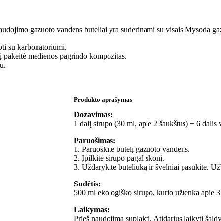
dojimo gazuoto vandens buteliai yra suderinami su visais Mysoda gaz
oti su karbonatoriumi.
dalį pakeitė medienos pagrindo kompozitas.
u.
Produkto aprašymas
Dozavimas:
1 dalį sirupo (30 ml, apie 2 šaukštus) + 6 dalis
Paruošimas:
1. Paruoškite butelį gazuoto vandens.
2. Įpilkite sirupo pagal skonį.
3. Uždarykite buteliuką ir švelniai pasukite. Už
Sudėtis:
500 ml ekologiško sirupo, kurio užtenka apie 3,
Laikymas:
Prieš naudojimą suplakti. Atidarius laikyti šald