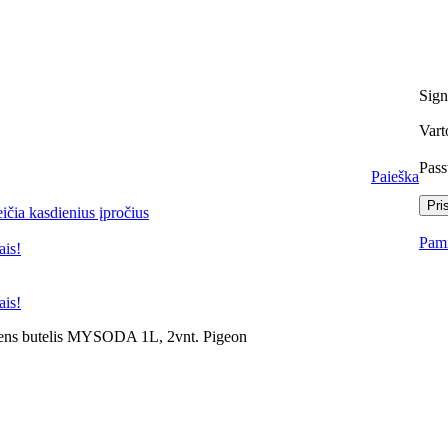
Sign
Vart
Pas
Paieška
Pris
ičia kasdienius įpročius
Pami
ais!
ais!
ens butelis MYSODA 1L, 2vnt. Pigeon