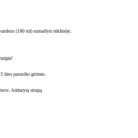
 vandens (180 ml) sumaišyti stiklinėje.
baigta!
5 litro paruošto gėrimo.
ytuve. Atidarytą sirupą