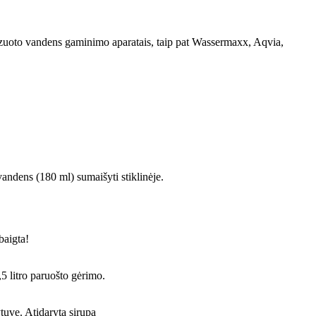
uoto vandens gaminimo aparatais, taip pat Wassermaxx, Aqvia,
 vandens (180 ml) sumaišyti stiklinėje.
baigta!
5 litro paruošto gėrimo.
ytuve. Atidarytą sirupą