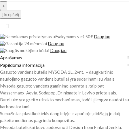
Į krepšelį
Nemokamas pristatymas užsakymams virš 50€
Daugiau
Garantija 24 mėnesiai
Daugiau
Saugūs mokėjimo būdai
Daugiau
Aprašymas
Papildoma informacija
Gazuoto vandens butelis MYSODA 1L, 2vnt. – daugkartinio
naudojimo gazuoto vandens buteliai yra suderinami su visais
Mysoda gazuoto vandens gaminimo aparatais, taip pat
Wassermaxx, Aqvia, Sodapop, Drinkmate ir Levivo prietaisais.
Buteliuke yra greito užrakto mechanizmas, todėl jį lengva naudoti su
karbonatoriumi.
Sumažintas plastiko kiekis dangtelyje ir apačioje, didžiąją jo dalį
pakeitė medienos pagrindo kompozitas.
Mysoda buteliukai buvo apdovanoti Design from Finland ženklu.