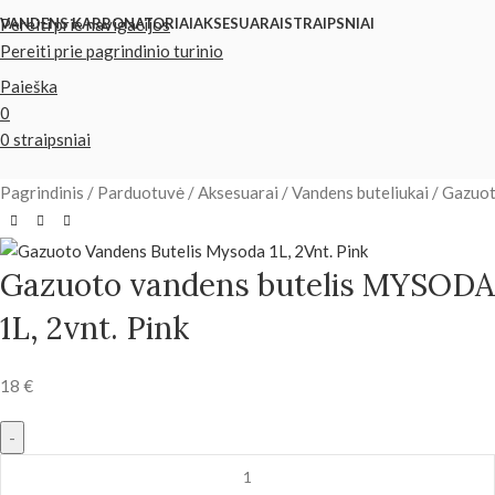
Pereiti prie navigacijos
VANDENS KARBONATORIAI
AKSESUARAI
STRAIPSNIAI
Pereiti prie pagrindinio turinio
Paieška
0
0
straipsniai
Pagrindinis
Parduotuvė
Aksesuarai
Vandens buteliukai
Gazuot
Gazuoto vandens butelis MYSODA
1L, 2vnt. Pink
18
€