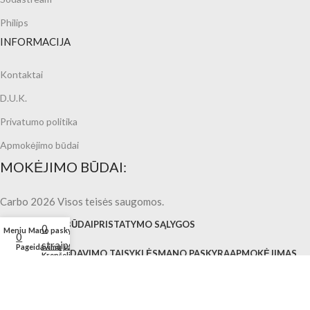
Philips
INFORMACIJA
Kontaktai
D.U.K.
Privatumo politika
Apmokėjimo būdai
MOKĖJIMO BŪDAI:
Carbo 2026 Visos teisės saugomos.
APMOKĖJIMO BŪDAI
PRISTATYMO SĄLYGOS
0
Meniu
Mano paskyra
0
straipsniai
Pageidavimų sąrašas
PIRKIMO IR PARDAVIMO TAISYKLĖS
MANO PASKYRA
APMOKĖJIMAS
Krepšelis
Lietuvių
Latviešu
(
Latvian
)
Eesti
(
Estonian
)