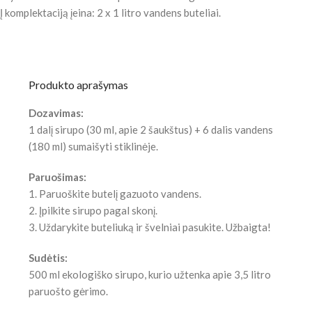
Į komplektaciją įeina: 2 x 1 litro vandens buteliai.
Produkto aprašymas
Dozavimas:
1 dalį sirupo (30 ml, apie 2 šaukštus) + 6 dalis vandens
(180 ml) sumaišyti stiklinėje.
Paruošimas:
1. Paruoškite butelį gazuoto vandens.
2. Įpilkite sirupo pagal skonį.
3. Uždarykite buteliuką ir švelniai pasukite. Užbaigta!
Sudėtis:
500 ml ekologiško sirupo, kurio užtenka apie 3,5 litro
paruošto gėrimo.