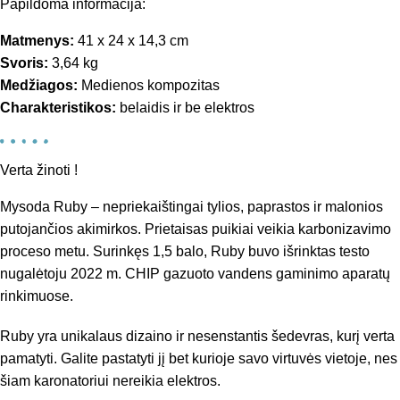
Papildoma informacija:
Matmenys:
41 x 24 x 14,3 cm
Svoris:
3,64 kg
Medžiagos:
Medienos kompozitas
Charakteristikos:
belaidis ir be elektros
Verta žinoti !
Mysoda Ruby – nepriekaištingai tylios, paprastos ir malonios
putojančios akimirkos. Prietaisas puikiai veikia karbonizavimo
proceso metu. Surinkęs 1,5 balo, Ruby buvo išrinktas testo
nugalėtoju 2022 m. CHIP gazuoto vandens gaminimo aparatų
rinkimuose.
Ruby yra unikalaus dizaino ir nesenstantis šedevras, kurį verta
pamatyti. Galite pastatyti jį bet kurioje savo virtuvės vietoje, nes
šiam karonatoriui nereikia elektros.