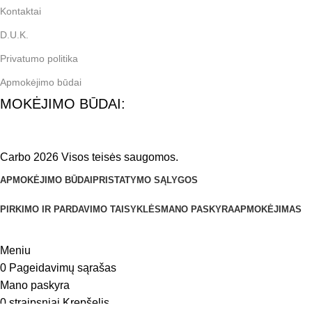
Kontaktai
D.U.K.
Privatumo politika
Apmokėjimo būdai
MOKĖJIMO BŪDAI:
Carbo 2026 Visos teisės saugomos.
APMOKĖJIMO BŪDAI
PRISTATYMO SĄLYGOS
PIRKIMO IR PARDAVIMO TAISYKLĖS
MANO PASKYRA
APMOKĖJIMAS
Meniu
0
Pageidavimų sąrašas
Mano paskyra
0
straipsniai
Krepšelis