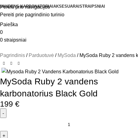
VANDENS KARBONATORIAI
AKSESUARAI
STRAIPSNIAI
Pereiti prie navigacijos
Pereiti prie pagrindinio turinio
Paieška
0
0
straipsniai
Pagrindinis
Parduotuvė
MySoda
MySoda Ruby 2 vandens ka
MySoda Ruby 2 vandens
karbonatorius Black Gold
199
€