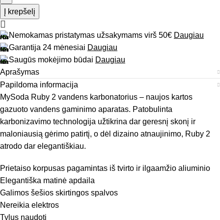
Į krepšelį
Nemokamas pristatymas užsakymams virš 50€
Daugiau
Garantija 24 mėnesiai
Daugiau
Saugūs mokėjimo būdai
Daugiau
Aprašymas
Papildoma informacija
MySoda Ruby 2 vandens karbonatorius – naujos kartos
gazuoto vandens gaminimo aparatas. Patobulinta
karbonizavimo technologija užtikrina dar geresnį skonį ir
maloniausią gėrimo patirtį, o dėl dizaino atnaujinimo, Ruby 2
atrodo dar elegantiškiau.
Prietaiso korpusas pagamintas iš tvirto ir ilgaamžio aliuminio
Elegantiška matinė apdaila
Galimos šešios skirtingos spalvos
Nereikia elektros
Tylus naudoti