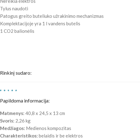
Nereikia elektros
Tylus naudoti
Patogus greito buteliuko užrakinimo mechanizmas
Komplektacijoje yra 1 l vandens butelis
1 CO2 balionėlis
Rinkinį sudaro:
Papildoma informacija:
Matmenys:
40,8 x 24,5 x 13 cm
Svoris:
2,26 kg
Medžiagos:
Medienos kompozitas
Charakteristikos:
belaidis ir be elektros