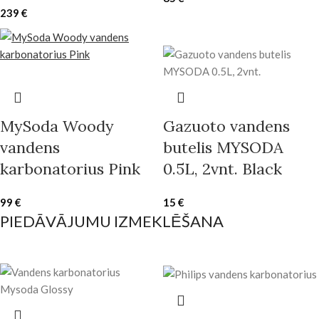
239
€
MySoda Woody
Gazuoto vandens
vandens
butelis MYSODA
karbonatorius Pink
0.5L, 2vnt. Black
99
€
15
€
PIEDĀVĀJUMU IZMEKLĒŠANA