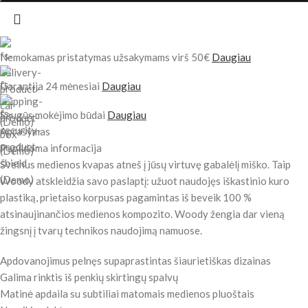
Nemokamas pristatymas užsakymams virš 50€
Daugiau
Garantija 24 mėnesiai
Daugiau
Saugūs mokėjimo būdai
Daugiau
Aprašymas
Papildoma informacija
Švelnus medienos kvapas atneš į jūsų virtuvę gabalėlį miško. Taip
Woody atskleidžia savo paslaptį: užuot naudojęs iškastinio kuro
plastiką, prietaiso korpusas pagamintas iš beveik 100 %
atsinaujinančios medienos kompozito. Woody žengia dar vieną
žingsnį į tvarų technikos naudojimą namuose.
Apdovanojimus pelnęs supaprastintas šiaurietiškas dizainas
Galima rinktis iš penkių skirtingų spalvų
Matinė apdaila su subtiliai matomais medienos pluoštais