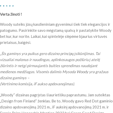
Verta žinoti !
Woody suteiks jūsų kasdieniniam gyvenimui šiek tiek elegancijos ir
patogumo. Pasirinkite savo mėgstamą spalvą ir pastatykite Woody
bet kur, kur norite. Laikai, kai spintelėje slėpėme bjaurius virtuvės
prietaisus, baigėsi.
„Šis gaminys yra puikus gero dizaino principų įsikūnijimas. Tai
vizualiai malonus ir naudingas, aplinkosaugos požiūriu į ateitį
žiūrintis ir netgi pirmaujantis buities sprendimas naudojant
medienos medžiagas. Visomis dalimis Mysoda Woody yra gražaus
dizaino gaminys –
(Vertinimo komisija, iF aukso apdovanojimas).
„Woody“ dizainas pagrįstas šiaurietišku paprastumu. Jam suteiktas
„Design from Finland“ ženklas. Be to, Woody gavo Red Dot gaminio
dizaino apdovanojimą 2021 m., iF auksinį apdovanojimą 2021 m. ir