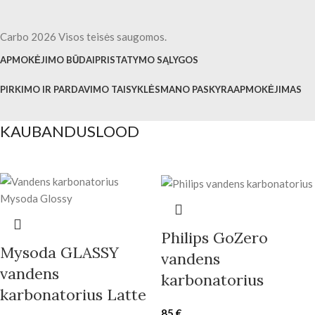
Carbo 2026 Visos teisės saugomos.
APMOKĖJIMO BŪDAI
PRISTATYMO SĄLYGOS
PIRKIMO IR PARDAVIMO TAISYKLĖS
MANO PASKYRA
APMOKĖJIMAS
KAUBANDUSLOOD
Philips GoZero
Mysoda GLASSY
vandens
vandens
karbonatorius
karbonatorius Latte
85
€