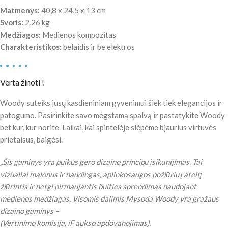
Matmenys:
40,8 x 24,5 x 13 cm
Svoris:
2,26 kg
Medžiagos:
Medienos kompozitas
Charakteristikos:
belaidis ir be elektros
Verta žinoti !
Woody suteiks jūsų kasdieniniam gyvenimui šiek tiek elegancijos ir
patogumo. Pasirinkite savo mėgstamą spalvą ir pastatykite Woody
bet kur, kur norite. Laikai, kai spintelėje slėpėme bjaurius virtuvės
prietaisus, baigėsi.
„Šis gaminys yra puikus gero dizaino principų įsikūnijimas. Tai
vizualiai malonus ir naudingas, aplinkosaugos požiūriu į ateitį
žiūrintis ir netgi pirmaujantis buities sprendimas naudojant
medienos medžiagas. Visomis dalimis Mysoda Woody yra gražaus
dizaino gaminys –
(Vertinimo komisija, iF aukso apdovanojimas).