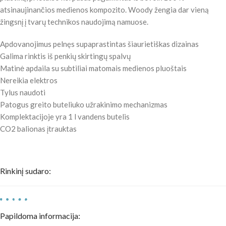
atsinaujinančios medienos kompozito. Woody žengia dar vieną
žingsnį į tvarų technikos naudojimą namuose.
Apdovanojimus pelnęs supaprastintas šiaurietiškas dizainas
Galima rinktis iš penkių skirtingų spalvų
Matinė apdaila su subtiliai matomais medienos pluoštais
Nereikia elektros
Tylus naudoti
Patogus greito buteliuko užrakinimo mechanizmas
Komplektacijoje yra 1 l vandens butelis
CO2 balionas įtrauktas
Rinkinį sudaro:
Papildoma informacija: