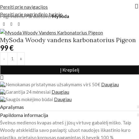
Pereiti prie navigacijos
Pereiti prie pagrindinio turinio
Pagrindinis
Parduotuvė
MySoda
MySoda Woody vandens karbonatorius Pigeon
99
€
Į Krepšelį
Nemokamas pristatymas užsakymams virš 50€
Daugiau
Garantija 24 mėnesiai
Daugiau
Saugūs mokėjimo būdai
Daugiau
Aprašymas
Papildoma informacija
Švelnus medienos kvapas atneš į jūsų virtuvę gabalėlį miško. Taip
Woody atskleidžia savo paslaptį: užuot naudojęs iškastinio kuro
plastiką, prietaiso korpusas pagamintas iš beveik 100 %