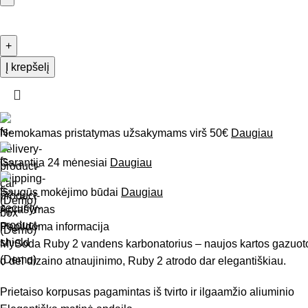
Į krepšelį
Nemokamas pristatymas užsakymams virš 50€
Daugiau
Garantija 24 mėnesiai
Daugiau
Saugūs mokėjimo būdai
Daugiau
Aprašymas
Papildoma informacija
MySoda Ruby 2 vandens karbonatorius – naujos kartos gazuoto v
o dėl dizaino atnaujinimo, Ruby 2 atrodo dar elegantiškiau.
Prietaiso korpusas pagamintas iš tvirto ir ilgaamžio aliuminio