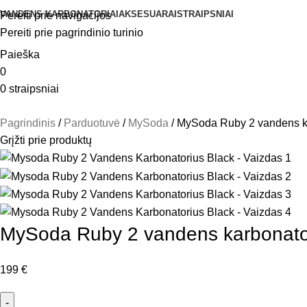
VANDENS KARBONATORIAI
AKSESUARAI
STRAIPSNIAI
Pereiti prie navigacijos
Pereiti prie pagrindinio turinio
Paieška
0
0
straipsniai
Pagrindinis
Parduotuvė
MySoda
MySoda Ruby 2 vandens ka
Grįžti prie produktų
MySoda Ruby 2 vandens karbonato
199
€