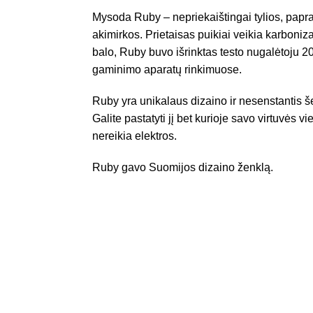
Mysoda Ruby – nepriekaištingai tylios, papra
akimirkos. Prietaisas puikiai veikia karboni
balo, Ruby buvo išrinktas testo nugalėtoju
gaminimo aparatų rinkimuose.
Ruby yra unikalaus dizaino ir nesenstantis še
Galite pastatyti jį bet kurioje savo virtuvės v
nereikia elektros.
Ruby gavo Suomijos dizaino ženklą.