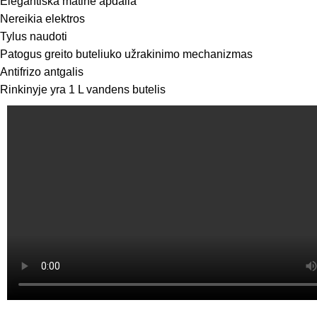
Elegantiška matinė apdaila
Nereikia elektros
Tylus naudoti
Patogus greito buteliuko užrakinimo mechanizmas
Antifrizo antgalis
Rinkinyje yra 1 L vandens butelis