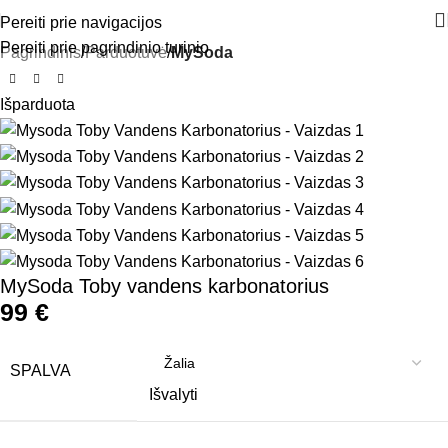
Pereiti prie navigacijos
Pereiti prie pagrindinio turinio
Pagrindinis
Parduotuvė
MySoda
Išparduota
MySoda Toby vandens karbonatorius
99
€
SPALVA
Išvalyti