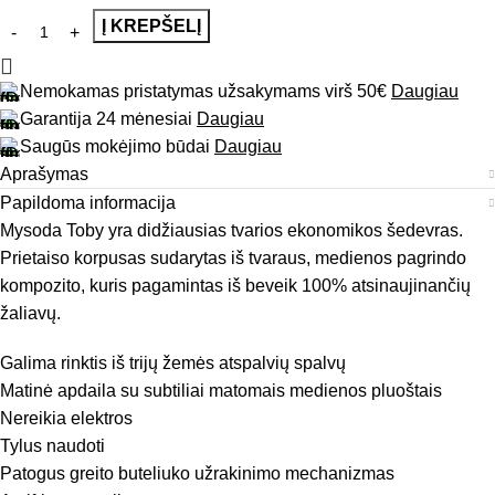
Į KREPŠELĮ
Nemokamas pristatymas užsakymams virš 50€
Daugiau
Garantija 24 mėnesiai
Daugiau
Saugūs mokėjimo būdai
Daugiau
Aprašymas
Papildoma informacija
Mysoda Toby yra didžiausias tvarios ekonomikos šedevras.
Prietaiso korpusas sudarytas iš tvaraus, medienos pagrindo
kompozito, kuris pagamintas iš beveik 100% atsinaujinančių
žaliavų.
Galima rinktis iš trijų žemės atspalvių spalvų
Matinė apdaila su subtiliai matomais medienos pluoštais
Nereikia elektros
Tylus naudoti
Patogus greito buteliuko užrakinimo mechanizmas